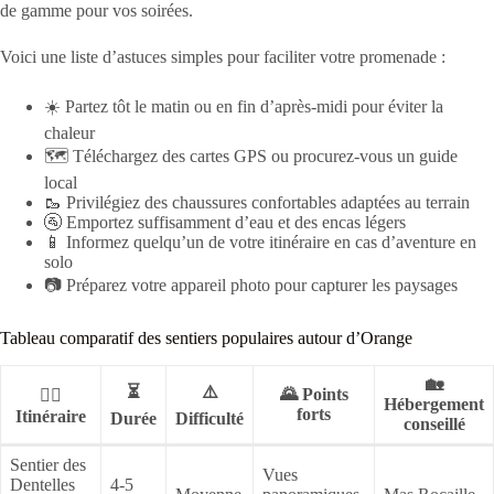
de gamme pour vos soirées.
Voici une liste d’astuces simples pour faciliter votre promenade :
☀️ Partez tôt le matin ou en fin d’après-midi pour éviter la
chaleur
🗺 Téléchargez des cartes GPS ou procurez-vous un guide
local
🥾 Privilégiez des chaussures confortables adaptées au terrain
🚰 Emportez suffisamment d’eau et des encas légers
📱 Informez quelqu’un de votre itinéraire en cas d’aventure en
solo
📷 Préparez votre appareil photo pour capturer les paysages
Tableau comparatif des sentiers populaires autour d’Orange
🏡
⏳
⚠️
🌄 Points
🚶‍♂️
Hébergement
forts
Itinéraire
Durée
Difficulté
conseillé
Sentier des
Vues
Dentelles
4-5