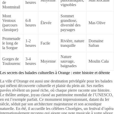
Moyenne
panoramiques,
Mas Rocaille
de
heures
vignobles
Montmirail
Mont
Sommet
Ventoux
6-8
grandiose,
Élevée
Mas Olive
(parcours
heures
diversité des
classique)
paysages
Promenade
1-2
Rivière, nature
Domaine
le long de
Facile
heures
tranquille
Safran
la Sorgue
Nature
Gorges de
3-4
Moyenne
sauvage,
Moulin Cala
Toulourenc
heures
baignades
Les secrets des balades culturelles à Orange : entre histoire et détente
La ville d’Orange est aussi une destination privilégiée pour les balades
qui mêlent découverte culturelle et plaisir du plein air. Ses ruelles
pavées révèlent un passé riche, où chaque pierre raconte une histoire.
Le théâtre antique, joyau classé au patrimoine mondial de l’UNESCO,
en est l’exemple parfait. Ce monument impressionnant, datant du Ier
siècle, séduit par son architecture majestueuse et son acoustique
naturelle. En été, il accueille les célèbres Chorégies, un festival d’opéra
internationalement reconnu qui ajoute une note musicale à votre séjour.