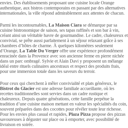
envies. Des établissements proposant une cuisine locale Orange
authentique, aux bistros contemporains en passant par des alternatives
internationales, la ville répond admirablement aux attentes de chacun.
Parmi les incontournables,
La Maison Ciara
se démarque par sa
cuisine bistronomique de saison, ses tapas raffinés et son bar à vin,
créant ainsi un véritable havre de gourmandise. Le cadre, chaleureux et
convivial, se prête aussi parfaitement à un séjour relaxant grâce à ses
chambres d’hôtes de charme. À quelques kilomètres seulement
d’Orange,
La Table Du Verger
offre une expérience profondément
enracinée dans la Provence avec son ancienne ferme en pierre nichée
dans un parc ombragé. Sylvie et Alain Davi y proposent un mélange
idéal entre rituels culinaires ancestraux et respect des produits frais,
pour une immersion totale dans les saveurs du terroir.
Pour ceux qui cherchent à mêler convivialité et plats généreux, le
Bistrot du Glacier
est une adresse familiale accueillante, où les
recettes traditionnelles sont servies dans un cadre rustique et
chaleureux. Depuis quatre générations, cette famille perpétue la
tradition d’une cuisine maison mettant en valeur les spécialités du coin,
souvent préparées dans des cocottes pour révéler toute leur richesse.
Pour les envies plus casual et rapides,
Plaza Pizza
propose des pizzas
savoureuses à déguster sur place ou à emporter, avec possibilité de
livraison en soirée.