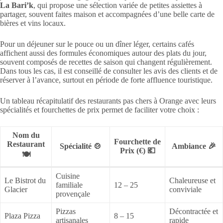
La Bari’k
, qui propose une sélection variée de petites assiettes à
partager, souvent faites maison et accompagnées d’une belle carte de
bières et vins locaux.
Pour un déjeuner sur le pouce ou un dîner léger, certains cafés
affichent aussi des formules économiques autour des plats du jour,
souvent composés de recettes de saison qui changent régulièrement.
Dans tous les cas, il est conseillé de consulter les avis des clients et de
réserver à l’avance, surtout en période de forte affluence touristique.
Un tableau récapitulatif des restaurants pas chers à Orange avec leurs
spécialités et fourchettes de prix permet de faciliter votre choix :
Nom du
Fourchette de
Restaurant
Spécialité 🍲
Ambiance 🎉
Prix (€) 💶
🍽️
Cuisine
Le Bistrot du
Chaleureuse et
familiale
12 – 25
Glacier
conviviale
provençale
Pizzas
Décontractée et
Plaza Pizza
8 – 15
artisanales
rapide