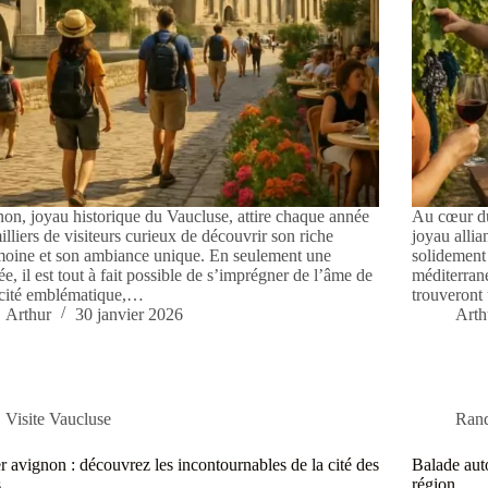
on, joyau historique du Vaucluse, attire chaque année
Au cœur du
illiers de visiteurs curieux de découvrir son riche
joyau allia
moine et son ambiance unique. En seulement une
solidement 
ée, il est tout à fait possible de s’imprégner de l’âme de
méditerran
 cité emblématique,…
trouveront
Arthur
30 janvier 2026
Arth
Visite Vaucluse
Rand
er avignon : découvrez les incontournables de la cité des
Balade auto
s
région