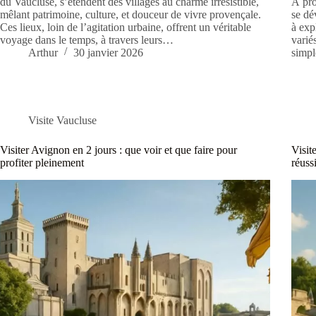
du Vaucluse, s’étendent des villages au charme irrésistible,
À pro
mêlant patrimoine, culture, et douceur de vivre provençale.
se dé
Ces lieux, loin de l’agitation urbaine, offrent un véritable
à exp
voyage dans le temps, à travers leurs…
varié
Arthur
30 janvier 2026
simp
Visite Vaucluse
Visiter Avignon en 2 jours : que voir et que faire pour
Visit
profiter pleinement
réuss