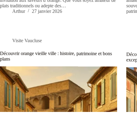
invitation aux saveurs d’orange. Que vous soyez amateur de
amate
plats traditionnels ou adepte des…
souve
Arthur
27 janvier 2026
patri
Visite Vaucluse
Découvrir orange vieille ville : histoire, patrimoine et bons
Décou
plans
excep