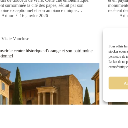
urs de douceur de vivre. Cette cité emblématique,
et en paysa
nt surnommée la cité des papes, séduit par son
monuments a
moine exceptionnel et son ambiance unique.…
recèlent d
Arthur
16 janvier 2026
Arth
Visite Vaucluse
Visi
Pour offrir le
vrir le centre historique d’orange et son patrimoine
Festival d
stocker et/ou 
tionnel
temps forts
permettra de t
Le fait de ne 
caractéristique
Ac