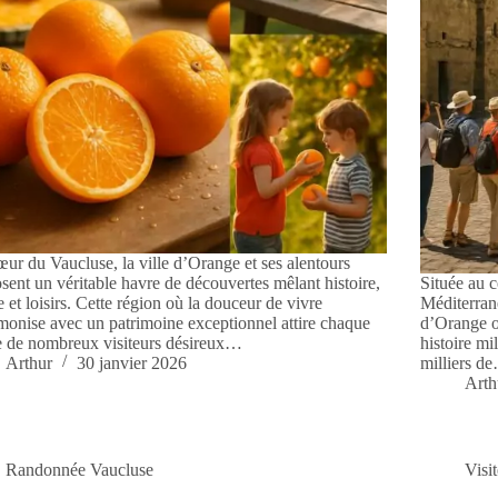
ur du Vaucluse, la ville d’Orange et ses alentours
sent un véritable havre de découvertes mêlant histoire,
Située au c
e et loisirs. Cette région où la douceur de vivre
Méditerrané
monise avec un patrimoine exceptionnel attire chaque
d’Orange o
 de nombreux visiteurs désireux…
histoire mi
Arthur
30 janvier 2026
milliers d
Arth
Randonnée Vaucluse
Visi