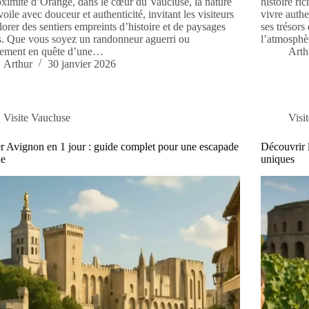
ximité d’Orange, dans le cœur du Vaucluse, la nature
histoire ri
voile avec douceur et authenticité, invitant les visiteurs
vivre authe
lorer des sentiers empreints d’histoire et de paysages
ses trésor
s. Que vous soyez un randonneur aguerri ou
l’atmosphè
lement en quête d’une…
Arth
Arthur
30 janvier 2026
Visite Vaucluse
Visi
er Avignon en 1 jour : guide complet pour une escapade
Découvrir l
ie
uniques