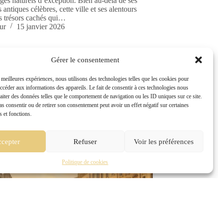
ges naturels d’exception. Bien au-delà de ses
ntiques célèbres, cette ville et ses alentours
es trésors cachés qui…
ur
15 janvier 2026
Gérer le consentement
te Vaucluse
s meilleures expériences, nous utilisons des technologies telles que les cookies pour
’avignon 2025 : découvrez le programme et les
accéder aux informations des appareils. Le fait de consentir à ces technologies nous
raiter des données telles que le comportement de navigation ou les ID uniques sur ce site.
pas consentir ou de retirer son consentement peut avoir un effet négatif sur certaines
s et fonctions.
cepter
Refuser
Voir les préférences
Politique de cookies