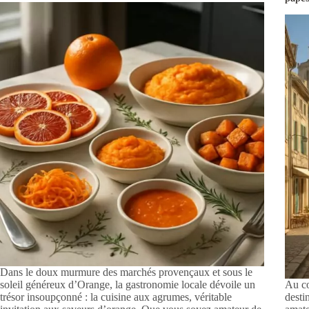
Dans le doux murmure des marchés provençaux et sous le
soleil généreux d’Orange, la gastronomie locale dévoile un
Au c
trésor insoupçonné : la cuisine aux agrumes, véritable
desti