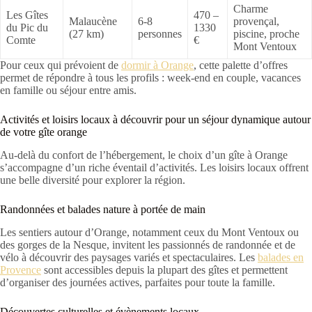
Charme
Les Gîtes
470 –
Malaucène
6-8
provençal,
du Pic du
1330
(27 km)
personnes
piscine, proche
Comte
€
Mont Ventoux
Pour ceux qui prévoient de
dormir à Orange
, cette palette d’offres
permet de répondre à tous les profils : week-end en couple, vacances
en famille ou séjour entre amis.
Activités et loisirs locaux à découvrir pour un séjour dynamique autour
de votre gîte orange
Au-delà du confort de l’hébergement, le choix d’un gîte à Orange
s’accompagne d’un riche éventail d’activités. Les loisirs locaux offrent
une belle diversité pour explorer la région.
Randonnées et balades nature à portée de main
Les sentiers autour d’Orange, notamment ceux du Mont Ventoux ou
des gorges de la Nesque, invitent les passionnés de randonnée et de
vélo à découvrir des paysages variés et spectaculaires. Les
balades en
Provence
sont accessibles depuis la plupart des gîtes et permettent
d’organiser des journées actives, parfaites pour toute la famille.
Découvertes culturelles et évènements locaux