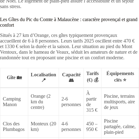
de Noël. Le logement de plain-pied assure l’accessibilité et un séjour
sans stress.
Les Gîtes du Pic du Comte à Malaucène : caractère provençal et grand
confort
Situés à 27 km d’Orange, ces gîtes typiquement provençaux
accueillent de 6 à 8 personnes. Leurs tarifs 2025 oscillent entre 470 €
et 1330 € selon la durée et la saison. Leur situation au pied du Mont
Ventoux, dans le hameau de Veaux, séduit les amateurs de nature et de
randonnée tout en proposant une piscine et un confort moderne.
Tarifs
Équipements
Localisation
Capacité
Gîte 🏡
(€) 💰
clés ⭐
📍
👥
À
Orange (2
Piscine, terrains
Camping
2-6
partir
km du
multisports, aire
Manon
personnes
de
centre)
de jeux
315 €
Piscine
Clos des
Monteux (20
4-6
450 –
partagée, calme,
Plumbagos
km)
personnes
950 €
plain-pied