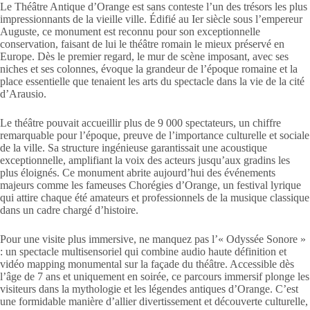
Le Théâtre Antique d’Orange est sans conteste l’un des trésors les plus
impressionnants de la vieille ville. Édifié au Ier siècle sous l’empereur
Auguste, ce monument est reconnu pour son exceptionnelle
conservation, faisant de lui le théâtre romain le mieux préservé en
Europe. Dès le premier regard, le mur de scène imposant, avec ses
niches et ses colonnes, évoque la grandeur de l’époque romaine et la
place essentielle que tenaient les arts du spectacle dans la vie de la cité
d’Arausio.
Le théâtre pouvait accueillir plus de 9 000 spectateurs, un chiffre
remarquable pour l’époque, preuve de l’importance culturelle et sociale
de la ville. Sa structure ingénieuse garantissait une acoustique
exceptionnelle, amplifiant la voix des acteurs jusqu’aux gradins les
plus éloignés. Ce monument abrite aujourd’hui des événements
majeurs comme les fameuses Chorégies d’Orange, un festival lyrique
qui attire chaque été amateurs et professionnels de la musique classique
dans un cadre chargé d’histoire.
Pour une visite plus immersive, ne manquez pas l’« Odyssée Sonore »
: un spectacle multisensoriel qui combine audio haute définition et
vidéo mapping monumental sur la façade du théâtre. Accessible dès
l’âge de 7 ans et uniquement en soirée, ce parcours immersif plonge les
visiteurs dans la mythologie et les légendes antiques d’Orange. C’est
une formidable manière d’allier divertissement et découverte culturelle,