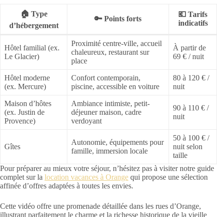
🏠 Type
💶 Tarifs
🔑 Points forts
indicatifs
d’hébergement
Proximité centre-ville, accueil
Hôtel familial (ex.
À partir de
chaleureux, restaurant sur
Le Glacier)
69 € / nuit
place
Hôtel moderne
Confort contemporain,
80 à 120 € /
(ex. Mercure)
piscine, accessible en voiture
nuit
Maison d’hôtes
Ambiance intimiste, petit-
90 à 110 € /
(ex. Justin de
déjeuner maison, cadre
nuit
Provence)
verdoyant
50 à 100 € /
Autonomie, équipements pour
Gîtes
nuit selon
famille, immersion locale
taille
Pour préparer au mieux votre séjour, n’hésitez pas à visiter notre guide
complet sur la
location vacances à Orange
qui propose une sélection
affinée d’offres adaptées à toutes les envies.
Cette vidéo offre une promenade détaillée dans les rues d’Orange,
illustrant parfaitement le charme et la richesse historique de la vieille