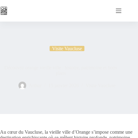
Passer
au
contenu
Visite Vaucluse
Découvrir orange vieille ville : histoire, patrimoine et bons
plans
Arthur
15 janvier 2026
Visite Vaucluse
Au cœur du Vaucluse, la vieille ville d’Orange s’impose comme une
destination enrichissante où se mêlent histoire profonde, patrimoine