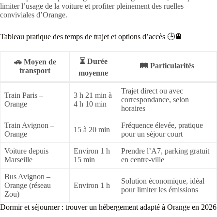
limiter l’usage de la voiture et profiter pleinement des ruelles
conviviales d’Orange.
Tableau pratique des temps de trajet et options d’accès 🕒🚆
⏳ Durée
🚗 Moyen de
🛤️ Particularités
transport
moyenne
Trajet direct ou avec
Train Paris –
3 h 21 min à
correspondance, selon
Orange
4 h 10 min
horaires
Train Avignon –
Fréquence élevée, pratique
15 à 20 min
Orange
pour un séjour court
Voiture depuis
Environ 1 h
Prendre l’A7, parking gratuit
Marseille
15 min
en centre-ville
Bus Avignon –
Solution économique, idéal
Orange (réseau
Environ 1 h
pour limiter les émissions
Zou)
Dormir et séjourner : trouver un hébergement adapté à Orange en 2026