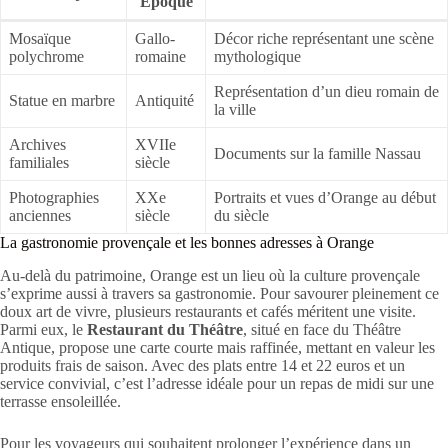
Époque
Mosaïque
Gallo-
Décor riche représentant une scène
polychrome
romaine
mythologique
Représentation d’un dieu romain de
Statue en marbre
Antiquité
la ville
Archives
XVIIe
Documents sur la famille Nassau
familiales
siècle
Photographies
XXe
Portraits et vues d’Orange au début
anciennes
siècle
du siècle
La gastronomie provençale et les bonnes adresses à Orange
Au-delà du patrimoine, Orange est un lieu où la culture provençale
s’exprime aussi à travers sa gastronomie. Pour savourer pleinement ce
doux art de vivre, plusieurs restaurants et cafés méritent une visite.
Parmi eux, le
Restaurant du Théâtre
, situé en face du Théâtre
Antique, propose une carte courte mais raffinée, mettant en valeur les
produits frais de saison. Avec des plats entre 14 et 22 euros et un
service convivial, c’est l’adresse idéale pour un repas de midi sur une
terrasse ensoleillée.
Pour les voyageurs qui souhaitent prolonger l’expérience dans un