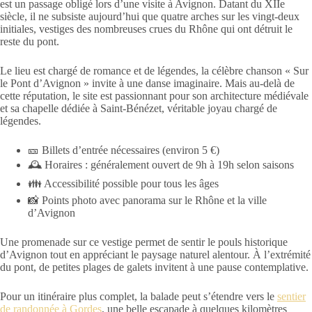
est un passage obligé lors d’une visite à Avignon. Datant du XIIe
siècle, il ne subsiste aujourd’hui que quatre arches sur les vingt-deux
initiales, vestiges des nombreuses crues du Rhône qui ont détruit le
reste du pont.
Le lieu est chargé de romance et de légendes, la célèbre chanson « Sur
le Pont d’Avignon » invite à une danse imaginaire. Mais au-delà de
cette réputation, le site est passionnant pour son architecture médiévale
et sa chapelle dédiée à Saint-Bénézet, véritable joyau chargé de
légendes.
🎫 Billets d’entrée nécessaires (environ 5 €)
🕰 Horaires : généralement ouvert de 9h à 19h selon saisons
👪 Accessibilité possible pour tous les âges
📸 Points photo avec panorama sur le Rhône et la ville
d’Avignon
Une promenade sur ce vestige permet de sentir le pouls historique
d’Avignon tout en appréciant le paysage naturel alentour. À l’extrémité
du pont, de petites plages de galets invitent à une pause contemplative.
Pour un itinéraire plus complet, la balade peut s’étendre vers le
sentier
de randonnée à Gordes
, une belle escapade à quelques kilomètres