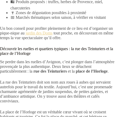
🛍️ Produits proposés : truffes, herbes de Provence, miel,
charcuteries
🍷 Zones de dégustation possibles à proximité
📅 Marchés thématiques selon saison, à vérifier en visitant
Un bon conseil pour profiter pleinement de ce lieu est d’organiser un
pique-nique au
jardin des Doms
tout proche, en découvrant en même
temps la vue spectaculaire qu’il offre.
Découvrir les ruelles et quartiers typiques : la rue des Teinturiers et la
place de l’Horloge
Se perdre dans les ruelles d’Avignon, c’est plonger dans l’atmosphère
provençale la plus authentique. Deux lieux se détachent
particulièrement : la
rue des Teinturiers
et la
place de l’Horloge
.
La rue des Teinturiers doit son nom aux roues à aubes qui servaient
autrefois pour le travail du textile. Aujourd’hui, c’est une promenade
charmante agrémentée de jardins suspendus, de petites galeries, et
d’ambiance artistique. On y trouve aussi des théâtres et cafés
conviviaux.
La place de l’Horloge est un véritable cœur vivant où se croisent
habitants et touristes. Ce fut la place du marché, et cet héritage se