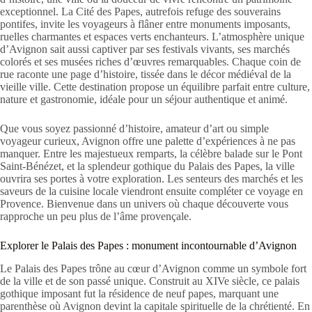
exceptionnel. La Cité des Papes, autrefois refuge des souverains
pontifes, invite les voyageurs à flâner entre monuments imposants,
ruelles charmantes et espaces verts enchanteurs. L’atmosphère unique
d’Avignon sait aussi captiver par ses festivals vivants, ses marchés
colorés et ses musées riches d’œuvres remarquables. Chaque coin de
rue raconte une page d’histoire, tissée dans le décor médiéval de la
vieille ville. Cette destination propose un équilibre parfait entre culture,
nature et gastronomie, idéale pour un séjour authentique et animé.
Que vous soyez passionné d’histoire, amateur d’art ou simple
voyageur curieux, Avignon offre une palette d’expériences à ne pas
manquer. Entre les majestueux remparts, la célèbre balade sur le Pont
Saint-Bénézet, et la splendeur gothique du Palais des Papes, la ville
ouvrira ses portes à votre exploration. Les senteurs des marchés et les
saveurs de la cuisine locale viendront ensuite compléter ce voyage en
Provence. Bienvenue dans un univers où chaque découverte vous
rapproche un peu plus de l’âme provençale.
Explorer le Palais des Papes : monument incontournable d’Avignon
Le Palais des Papes trône au cœur d’Avignon comme un symbole fort
de la ville et de son passé unique. Construit au XIVe siècle, ce palais
gothique imposant fut la résidence de neuf papes, marquant une
parenthèse où Avignon devint la capitale spirituelle de la chrétienté. En