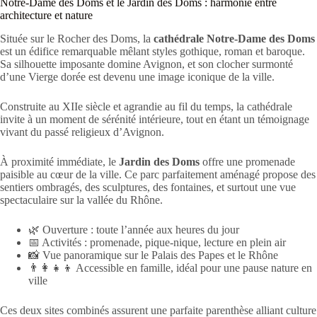
Notre-Dame des Doms et le Jardin des Doms : harmonie entre
architecture et nature
Située sur le Rocher des Doms, la
cathédrale Notre-Dame des Doms
est un édifice remarquable mêlant styles gothique, roman et baroque.
Sa silhouette imposante domine Avignon, et son clocher surmonté
d’une Vierge dorée est devenu une image iconique de la ville.
Construite au XIIe siècle et agrandie au fil du temps, la cathédrale
invite à un moment de sérénité intérieure, tout en étant un témoignage
vivant du passé religieux d’Avignon.
À proximité immédiate, le
Jardin des Doms
offre une promenade
paisible au cœur de la ville. Ce parc parfaitement aménagé propose des
sentiers ombragés, des sculptures, des fontaines, et surtout une vue
spectaculaire sur la vallée du Rhône.
🌿 Ouverture : toute l’année aux heures du jour
📅 Activités : promenade, pique-nique, lecture en plein air
📸 Vue panoramique sur le Palais des Papes et le Rhône
👨‍👩‍👧‍👦 Accessible en famille, idéal pour une pause nature en
ville
Ces deux sites combinés assurent une parfaite parenthèse alliant culture