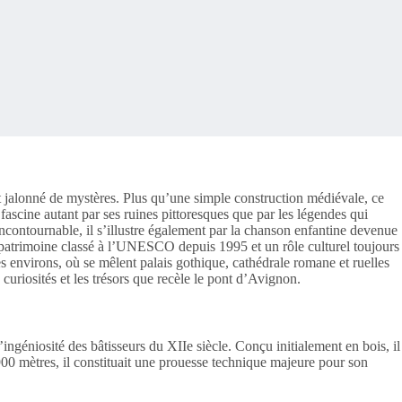
jalonné de mystères. Plus qu’une simple construction médiévale, ce
fascine autant par ses ruines pittoresques que par les légendes qui
 incontournable, il s’illustre également par la chanson enfantine devenue
n patrimoine classé à l’UNESCO depuis 1995 et un rôle culturel toujours
s environs, où se mêlent palais gothique, cathédrale romane et ruelles
riosités et les trésors que recèle le pont d’Avignon.
ngéniosité des bâtisseurs du XIIe siècle. Conçu initialement en bois, il
900 mètres, il constituait une prouesse technique majeure pour son