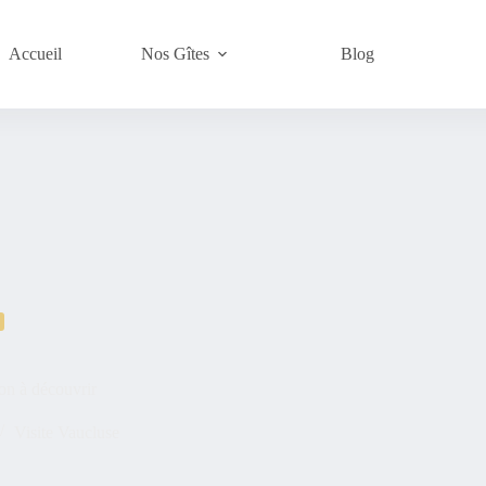
Accueil
Nos Gîtes
Blog
non à découvrir
Visite Vaucluse