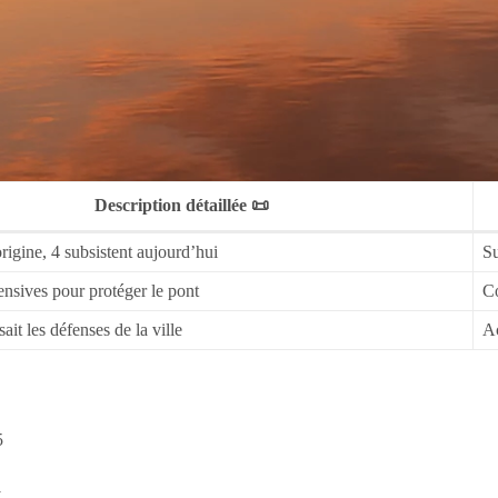
Description détaillée 📜
origine, 4 subsistent aujourd’hui
Su
ensives pour protéger le pont
Co
ait les défenses de la ville
Ac
5
n