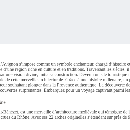
d’Avignon s’impose comme un symbole enchanteur, chargé d’histoire et 
une région riche en culture et en traditions. Traversant les siècles, il 
par une vision divine, initia sa construction. Devenu un site touristique
e de cette merveille architecturale. Grâce à une histoire millénaire, u
siteur souhaitant plonger dans la Provence authentique. La découverte de
couvertes surprenantes. Embarquez pour un voyage captivant parmi les cu
ône
Bénézet, est une merveille d’architecture médiévale qui témoigne de l’i
x crues du Rhône. Avec ses 22 arches originelles s’étendant sur près de 