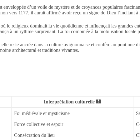
st enveloppée d’un voile de mystère et de croyances populaires fascinan
gnon vers 1177, il aurait affirmé avoir reçu un signe de Dieu l’incitant à
ù le religieux dominait la vie quotidienne et influençait les grandes entr
vança à un rythme surprenant. La foi combinée à la mobilisation locale p
 elle reste ancrée dans la culture avignonnaise et confère au pont une 
imoine architectural et traditions vivantes.
Interprétation culturelle 🏰
Foi médiévale et mysticisme
Sa
Force collective et espoir
C
Consécration du lieu
Ch