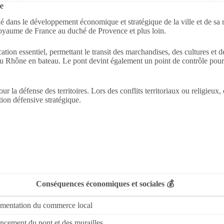
le
 dans le développement économique et stratégique de la ville et de sa r
royaume de France au duché de Provence et plus loin.
on essentiel, permettant le transit des marchandises, des cultures et de
 du Rhône en bateau. Le pont devint également un point de contrôle pour 
 pour la défense des territoires. Lors des conflits territoriaux ou religi
tion défensive stratégique.
Conséquences économiques et sociales 💰
mentation du commerce local
ncement du pont et des murailles