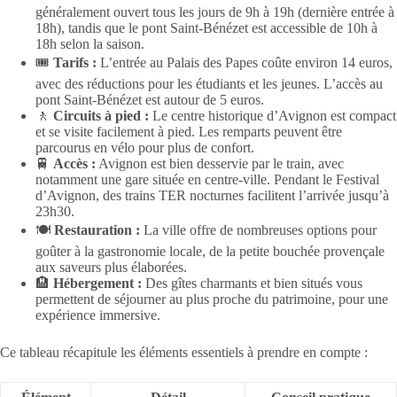
généralement ouvert tous les jours de 9h à 19h (dernière entrée à
18h), tandis que le pont Saint-Bénézet est accessible de 10h à
18h selon la saison.
🎟️
Tarifs :
L’entrée au Palais des Papes coûte environ 14 euros,
avec des réductions pour les étudiants et les jeunes. L’accès au
pont Saint-Bénézet est autour de 5 euros.
🚶
Circuits à pied :
Le centre historique d’Avignon est compact
et se visite facilement à pied. Les remparts peuvent être
parcourus en vélo pour plus de confort.
🚆
Accès :
Avignon est bien desservie par le train, avec
notamment une gare située en centre-ville. Pendant le Festival
d’Avignon, des trains TER nocturnes facilitent l’arrivée jusqu’à
23h30.
🍽️
Restauration :
La ville offre de nombreuses options pour
goûter à la gastronomie locale, de la petite bouchée provençale
aux saveurs plus élaborées.
🏨
Hébergement :
Des gîtes charmants et bien situés vous
permettent de séjourner au plus proche du patrimoine, pour une
expérience immersive.
Ce tableau récapitule les éléments essentiels à prendre en compte :