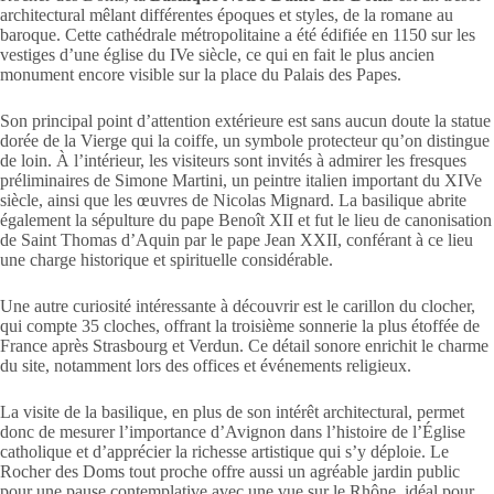
architectural mêlant différentes époques et styles, de la romane au
baroque. Cette cathédrale métropolitaine a été édifiée en 1150 sur les
vestiges d’une église du IVe siècle, ce qui en fait le plus ancien
monument encore visible sur la place du Palais des Papes.
Son principal point d’attention extérieure est sans aucun doute la statue
dorée de la Vierge qui la coiffe, un symbole protecteur qu’on distingue
de loin. À l’intérieur, les visiteurs sont invités à admirer les fresques
préliminaires de Simone Martini, un peintre italien important du XIVe
siècle, ainsi que les œuvres de Nicolas Mignard. La basilique abrite
également la sépulture du pape Benoît XII et fut le lieu de canonisation
de Saint Thomas d’Aquin par le pape Jean XXII, conférant à ce lieu
une charge historique et spirituelle considérable.
Une autre curiosité intéressante à découvrir est le carillon du clocher,
qui compte 35 cloches, offrant la troisième sonnerie la plus étoffée de
France après Strasbourg et Verdun. Ce détail sonore enrichit le charme
du site, notamment lors des offices et événements religieux.
La visite de la basilique, en plus de son intérêt architectural, permet
donc de mesurer l’importance d’Avignon dans l’histoire de l’Église
catholique et d’apprécier la richesse artistique qui s’y déploie. Le
Rocher des Doms tout proche offre aussi un agréable jardin public
pour une pause contemplative avec une vue sur le Rhône, idéal pour