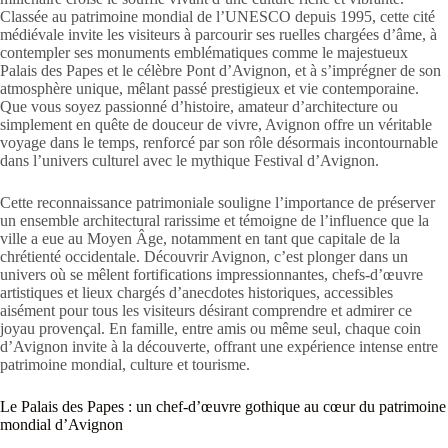
Classée au patrimoine mondial de l’UNESCO depuis 1995, cette cité
médiévale invite les visiteurs à parcourir ses ruelles chargées d’âme, à
contempler ses monuments emblématiques comme le majestueux
Palais des Papes et le célèbre Pont d’Avignon, et à s’imprégner de son
atmosphère unique, mêlant passé prestigieux et vie contemporaine.
Que vous soyez passionné d’histoire, amateur d’architecture ou
simplement en quête de douceur de vivre, Avignon offre un véritable
voyage dans le temps, renforcé par son rôle désormais incontournable
dans l’univers culturel avec le mythique Festival d’Avignon.
Cette reconnaissance patrimoniale souligne l’importance de préserver
un ensemble architectural rarissime et témoigne de l’influence que la
ville a eue au Moyen Âge, notamment en tant que capitale de la
chrétienté occidentale. Découvrir Avignon, c’est plonger dans un
univers où se mêlent fortifications impressionnantes, chefs-d’œuvre
artistiques et lieux chargés d’anecdotes historiques, accessibles
aisément pour tous les visiteurs désirant comprendre et admirer ce
joyau provençal. En famille, entre amis ou même seul, chaque coin
d’Avignon invite à la découverte, offrant une expérience intense entre
patrimoine mondial, culture et tourisme.
Le Palais des Papes : un chef-d’œuvre gothique au cœur du patrimoine
mondial d’Avignon