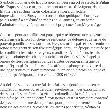
Symbole incontesté de la puissance religieuse au XIVe siècle,
le Palais
des Papes
se dresse majestueusement au centre d’Avignon, dominant
la ville par ses dimensions colossales et son architecture
impressionnante. Plus grande construction gothique d’Europe, ce
palais fortifié a été édifié en moins de 70 années, ce qui force
l’admiration face à l’ampleur d’un tel projet mené au Moyen Âge.
Construit pour accueillir neuf papes qui y résidèrent successivement, le
palais mêle à la fois fonctions de résidence, de défense et de siège du
pouvoir pontifical. Ses tours massives, ses murs épais et ses chemins de
ronde témoignent de son rôle stratégique dans une époque marquée par
les conflits et les enjeux religieux mondiaux. À l’intérieur, les visiteurs
peuvent admirer des chambres richement décorées, des chapelles
ornées de fresques signées par des artistes de renom ainsi que de
magnifiques plafonds. L’ensemble offre une plongée captivante dans
une page d’histoire souvent méconnue, révélant le poids politique et
spirituel qu’Avignon a exercé entre 1309 et 1377.
Au-delà de son aspect muséal, le palais est aujourd’hui un centre
culturel dynamique où se déroulent régulièrement des expositions et
des spectacles, renforçant la vitalité culturelle de la cité. La visite
complète peut durer de deux à trois heures, et il est vivement conseillé
de prévoir une bonne demi-journée pour profiter pleinement de la
richesse des espaces, y compris les jardins pontificaux, véritables