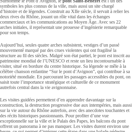
Surnommé le Pont d’Avignon, le
pont Saint-Bénézet
est l’un des
symboles les plus connus de la ville, mais aussi un site chargé
d’histoire et de légendes. Construit au XIIe siècle, il servait à relier les
deux rives du Rhône, jouant un rôle vital dans les échanges
commerciaux et les communications au Moyen Âge. Avec ses 22
arches initiales, il représentait une prouesse d’ingénierie remarquable
pour son temps.
Aujourd’hui, seules quatre arches subsistent, vestiges d’un passé
mouvementé marqué par des crues violentes qui ont fragilisé la
structure au fil des siècles. Malgré son état partiel, le pont est inscrit au
patrimoine mondial de l’UNESCO et reste un lieu incontournable à
visiter, situé en bordure du centre historique. Sa légende se mêle à la
célèbre chanson enfantine “Sur le pont d’Avignon”, qui contribue à sa
notoriété mondiale. En parcourant les passages accessibles du pont, on
saisit toute l’importance stratégique et culturelle de ce monument
autrefois central dans la vie avignonnaise.
Les visites guidées permettent d’en apprendre davantage sur la
construction, la destruction progressive due aux intempéries, mais aussi
sur la vie autour du Rhône autrefois, avec des anecdotes touchantes et
des récits historiques passionnants. Pour profiter d’une vue
exceptionnelle sur la ville et le Palais des Papes, les balcons du pont
offrent un panorama à ne pas manquer. Les visites durent environ une
heure, ce qui permet d’intégrer cette étape dans une balade pédestre