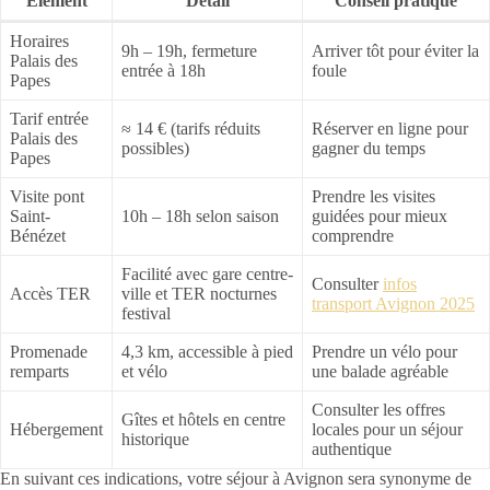
Élément
Détail
Conseil pratique
Horaires
9h – 19h, fermeture
Arriver tôt pour éviter la
Palais des
entrée à 18h
foule
Papes
Tarif entrée
≈ 14 € (tarifs réduits
Réserver en ligne pour
Palais des
possibles)
gagner du temps
Papes
Visite pont
Prendre les visites
Saint-
10h – 18h selon saison
guidées pour mieux
Bénézet
comprendre
Facilité avec gare centre-
Consulter
infos
Accès TER
ville et TER nocturnes
transport Avignon 2025
festival
Promenade
4,3 km, accessible à pied
Prendre un vélo pour
remparts
et vélo
une balade agréable
Consulter les offres
Gîtes et hôtels en centre
Hébergement
locales pour un séjour
historique
authentique
En suivant ces indications, votre séjour à Avignon sera synonyme de