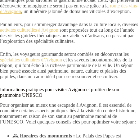
authentiques pour savourer la gastronomie locale. Ceux qui préfèrent la
découverte œnologique ne seront pas en reste grâce à la
route des vins
d’Avignon
, un itinéraire jalonné de domaines viticoles d’exception.
Par ailleurs, pour s’immerger davantage dans la culture locale, diverses
activités culturelles à Avignon
sont proposées tout au long de l’année,
des visites guidées thématiques aux ateliers d’artisans, en passant par
l’exploration des spécialités culinaires.
Enfin, les voyageurs gourmands seront comblés en découvrant les
spécialités culinaires d’Avignon
et les saveurs incontournables de la
région, qui font écho à la richesse patrimoniale de la ville. Un séjour
bien pensé associe ainsi patrimoine, nature, culture et plaisirs des
papilles, dans un cadre idéal pour se ressourcer et se cultiver.
Informations pratiques pour visiter Avignon et profiter de son
patrimoine UNESCO
Pour organiser au mieux une escapade à Avignon, il est essentiel de
connaître certains aspects pratiques liés à la visite du centre historique,
notamment en raison de son statut au patrimoine mondial de
l’UNESCO. Voici quelques conseils clés pour optimiser votre séjour :
🕰️
Horaires des monuments :
Le Palais des Papes est