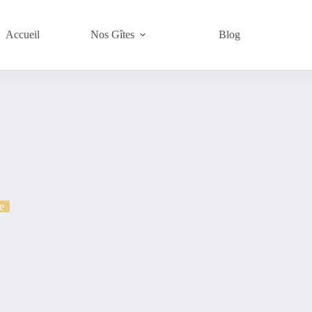
Accueil
Nos Gîtes
Blog
e
astronomie à avignon
Activités Vaucluse