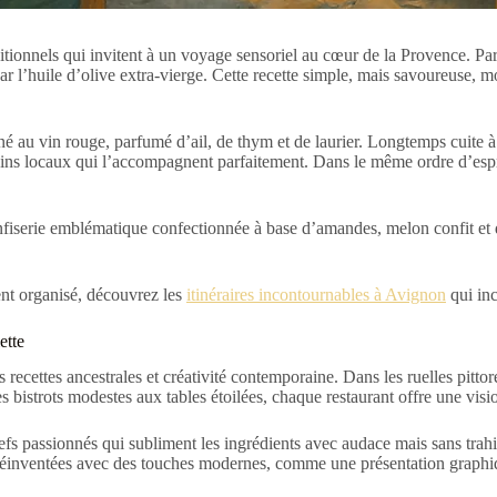
ditionnels qui invitent à un voyage sensoriel au cœur de la Provence. Pa
r l’huile d’olive extra-vierge. Cette recette simple, mais savoureuse, mo
 au vin rouge, parfumé d’ail, de thym et de laurier. Longtemps cuite à fe
 vins locaux qui l’accompagnent parfaitement. Dans le même ordre d’espr
nfiserie emblématique confectionnée à base d’amandes, melon confit et
ent organisé, découvrez les
itinéraires incontournables à Avignon
qui inc
ette
s recettes ancestrales et créativité contemporaine. Dans les ruelles pitt
s bistrots modestes aux tables étoilées, chaque restaurant offre une visi
s passionnés qui subliment les ingrédients avec audace mais sans trahi
s réinventées avec des touches modernes, comme une présentation graph