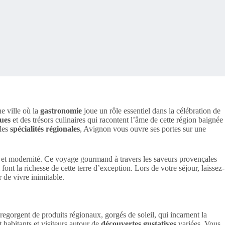
e ville où la
gastronomie
joue un rôle essentiel dans la célébration de
ues
et des trésors culinaires qui racontent l’âme de cette région baignée
les
spécialités régionales
, Avignon vous ouvre ses portes sur une
on et modernité. Ce voyage gourmand à travers les saveurs provençales
font la richesse de cette terre d’exception. Lors de votre séjour, laissez-
 de vivre inimitable.
egorgent de produits régionaux, gorgés de soleil, qui incarnent la
 habitants et visiteurs autour de
découvertes gustatives
variées. Vous