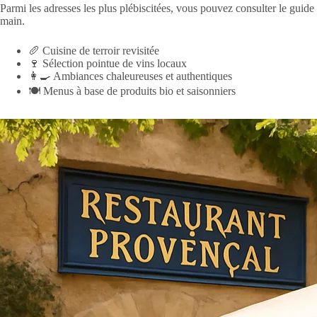
Parmi les adresses les plus plébiscitées, vous pouvez consulter le guid
main.
🥖 Cuisine de terroir revisitée
🍷 Sélection pointue de vins locaux
👩‍🍳 Ambiances chaleureuses et authentiques
🍽 Menus à base de produits bio et saisonniers