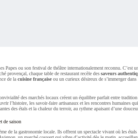
s Papes ou son festival de théâtre internationalement reconnu. C’est un
rché provençal, chaque table de restaurant recèle des
saveurs authentiq
ence de la
cuisine française
ou un curieux désireux de s’immerger dans 
onvivialité des marchés locaux créent un équilibre parfait entre traditi
rir l’histoire, les savoir-faire artisanaux et les rencontres humaines qui 
tes des étals et la chaleur du terroir, au rythme apaisant d’une douceur
t de saison
e la gastronomie locale. Ils offrent un spectacle vivant où les étals r
Avignon, un marché couvert qui vibre d’activité dès le matin, accueillant