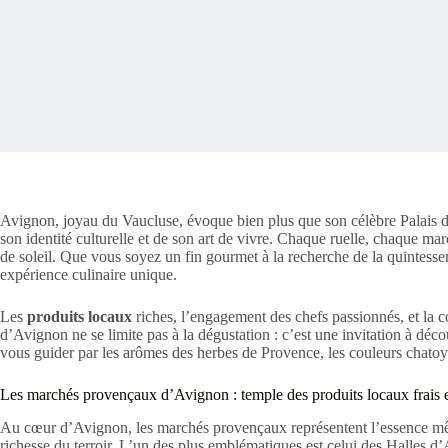
Avignon, joyau du Vaucluse, évoque bien plus que son célèbre Palais de
son identité culturelle et de son art de vivre. Chaque ruelle, chaque ma
de soleil. Que vous soyez un fin gourmet à la recherche de la quintess
expérience culinaire unique.
Les
produits locaux
riches, l’engagement des chefs passionnés, et la c
d’Avignon ne se limite pas à la dégustation : c’est une invitation à découv
vous guider par les arômes des herbes de Provence, les couleurs chatoyan
Les marchés provençaux d’Avignon : temple des produits locaux frais e
Au cœur d’Avignon, les marchés provençaux représentent l’essence même d
richesse du terroir. L’un des plus emblématiques est celui des Halles d’