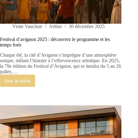
Visite Vaucluse
Arthur
30 décembre 2025
Festival d’avignon 2025 : découvrez le programme et les
temps forts
Chaque été, la cité d’Avignon s’imprègne d’une atmosphère
unique, mêlant l’histoire à l’effervescence artistique. En 2025,
la 79e édition du Festival d’Avignon, qui se tiendra du 5 au 26
juillet,…
Lire la suite
Festival
d’avignon
2025
:
découvrez
le
programme
et
les
temps