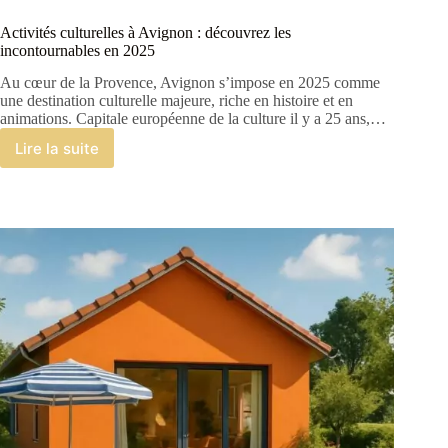
Activités culturelles à Avignon : découvrez les
incontournables en 2025
Au cœur de la Provence, Avignon s’impose en 2025 comme
une destination culturelle majeure, riche en histoire et en
animations. Capitale européenne de la culture il y a 25 ans,…
Lire la suite
Activités
culturelles
à
Avignon
:
découvrez
les
incontournables
en
2025