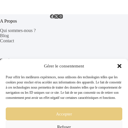
hébergements
A Propos
Qui sommes-nous ?
Blog
Contact
Services
Gérer le consentement
Séjour dans le Vaucluse
Trouver un gîte
Pour offrir les meilleures expériences, nous utilisons des technologies telles que les
FAQ
cookies pour stocker et/ou accéder aux informations des appareils. Le fait de consentir
à ces technologies nous permettra de traiter des données telles que le comportement de
navigation ou les ID uniques sur ce site. Le fait de ne pas consentir ou de retirer son
consentement peut avoir un effet négatif sur certaines caractéristiques et fonctions.
Informations Légales
Mentions Légales
CGV
Accepter
Politique de confidentialité
Refuser