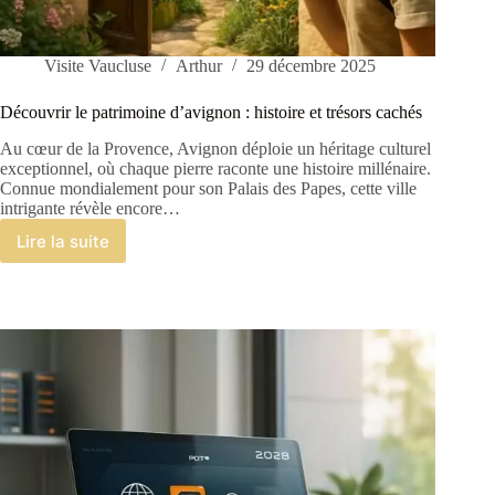
Visite Vaucluse
Arthur
29 décembre 2025
Découvrir le patrimoine d’avignon : histoire et trésors cachés
Au cœur de la Provence, Avignon déploie un héritage culturel
exceptionnel, où chaque pierre raconte une histoire millénaire.
Connue mondialement pour son Palais des Papes, cette ville
intrigante révèle encore…
Lire la suite
Découvrir
le
patrimoine
d’avignon
:
histoire
et
trésors
cachés