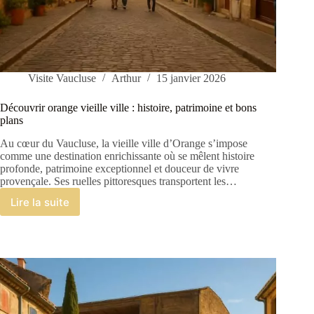
Visite Vaucluse
Arthur
15 janvier 2026
Découvrir orange vieille ville : histoire, patrimoine et bons
plans
Au cœur du Vaucluse, la vieille ville d’Orange s’impose
comme une destination enrichissante où se mêlent histoire
profonde, patrimoine exceptionnel et douceur de vivre
provençale. Ses ruelles pittoresques transportent les…
Lire la suite
Découvrir
orange
vieille
ville
:
histoire,
patrimoine
et