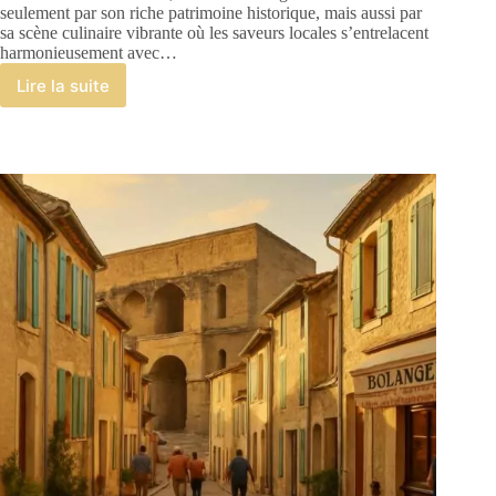
seulement par son riche patrimoine historique, mais aussi par
sa scène culinaire vibrante où les saveurs locales s’entrelacent
harmonieusement avec…
Lire la suite
Découvrir
les
meilleurs
restaurants
orange
et
leurs
spécialités
locales