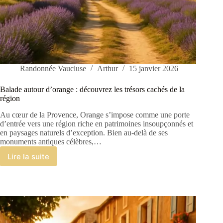
Randonnée Vaucluse
Arthur
15 janvier 2026
Balade autour d’orange : découvrez les trésors cachés de la
région
Au cœur de la Provence, Orange s’impose comme une porte
d’entrée vers une région riche en patrimoines insoupçonnés et
en paysages naturels d’exception. Bien au-delà de ses
monuments antiques célèbres,…
Lire la suite
Balade
autour
d’orange
:
découvrez
les
trésors