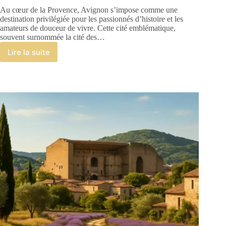
Au cœur de la Provence, Avignon s’impose comme une
destination privilégiée pour les passionnés d’histoire et les
amateurs de douceur de vivre. Cette cité emblématique,
souvent surnommée la cité des…
Lire la suite
Visiter
avignon
:
découvrez
les
incontournables
de
la
cité
des
papes