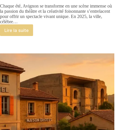
Chaque été, Avignon se transforme en une scène immense où
la passion du théâtre et la créativité foisonnante s’entrelacent
pour offrir un spectacle vivant unique. En 2025, la ville,
célèbre…
Lire la suite
Spectacles
à
Avignon
:
découvrez
les
incontournables
de
l’année
2025