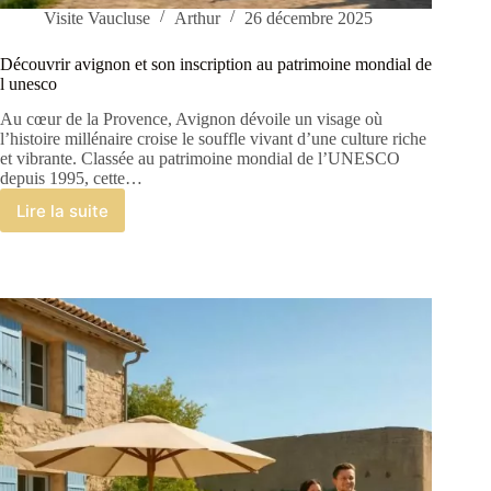
Visite Vaucluse
Arthur
26 décembre 2025
Découvrir avignon et son inscription au patrimoine mondial de
l unesco
Au cœur de la Provence, Avignon dévoile un visage où
l’histoire millénaire croise le souffle vivant d’une culture riche
et vibrante. Classée au patrimoine mondial de l’UNESCO
depuis 1995, cette…
Lire la suite
Découvrir
avignon
et
son
inscription
au
patrimoine
mondial
de
l
unesco