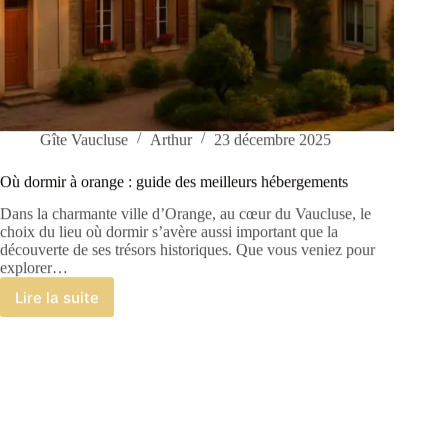
Gîte Vaucluse
Arthur
23 décembre 2025
Où dormir à orange : guide des meilleurs hébergements
Dans la charmante ville d’Orange, au cœur du Vaucluse, le
choix du lieu où dormir s’avère aussi important que la
découverte de ses trésors historiques. Que vous veniez pour
explorer…
Lire la suite
Où
dormir
à
orange
:
guide
des
meilleurs