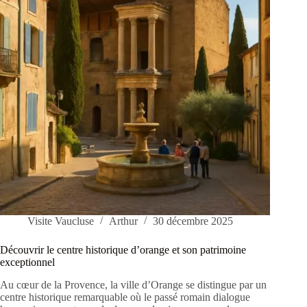
bons
plans
Visite Vaucluse
Arthur
30 décembre 2025
Découvrir le centre historique d’orange et son patrimoine
exceptionnel
Au cœur de la Provence, la ville d’Orange se distingue par un
centre historique remarquable où le passé romain dialogue