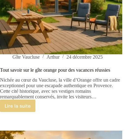
Gîte Vaucluse
Arthur
24 décembre 2025
Tout savoir sur le gîte orange pour des vacances réussies
Nichée au cœur du Vaucluse, la ville d’Orange offre un cadre
exceptionnel pour une escapade authentique en Provence.
Cette cité historique, avec ses vestiges romains
remarquablement conservés, invite les visiteurs…
Lire la suite
Tout
savoir
sur
le
gîte
orange