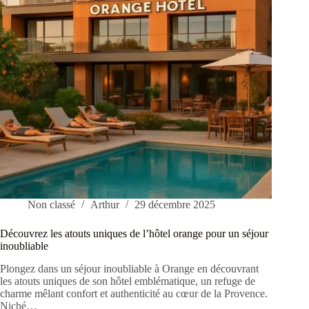
forts
Non classé
Arthur
29 décembre 2025
Découvrez les atouts uniques de l’hôtel orange pour un séjour
inoubliable
Plongez dans un séjour inoubliable à Orange en découvrant
les atouts uniques de son hôtel emblématique, un refuge de
charme mêlant confort et authenticité au cœur de la Provence.
Niché…